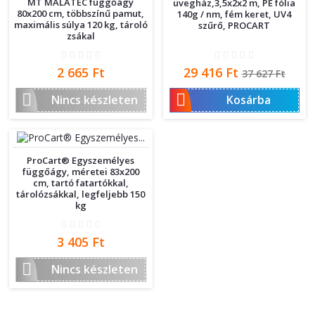
MT MALATEC függőágy
üvegház,3,5x2x2 m, PE fólia
80x200 cm, többszínű pamut,
140g / nm, fém keret, UV4
maximális súlya 120 kg, tároló
szűrő, PROCART
zsákal
Ár
Ár
Normál
2 665 Ft
29 416 Ft
37 627 Ft
ár


Nincs készleten
Kosárba
ProCart® Egyszemélyes
függőágy, méretei 83x200
cm, tartó fatartókkal,
tárolózsákkal, legfeljebb 150
kg
Ár
3 405 Ft

Nincs készleten