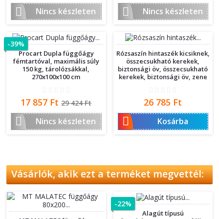


Nincs készleten
Nincs készleten
-39%
Procart Dupla függőágy
Rózsaszín hintaszék kicsiknek,
fémtartóval, maximális súly
összecsukható kerekek,
150 kg, tárolózsákkal,
biztonsági öv, összecsukható
270x100x100 cm
kerekek, biztonsági öv, zene
Ár
Normál
Ár
17 857 Ft
26 785 Ft
29 424 Ft
ár


Nincs készleten
Kosárba
Vásárlók, akik ezt a terméket megvettél:
-22%
Alagút típusú