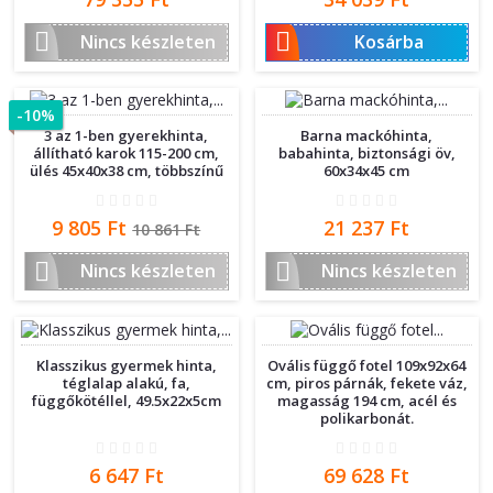


Nincs készleten
Kosárba
-10%
3 az 1-ben gyerekhinta,
Barna mackóhinta,
állítható karok 115-200 cm,
babahinta, biztonsági öv,
ülés 45x40x38 cm, többszínű
60x34x45 cm
Ár
Normál
Ár
9 805 Ft
21 237 Ft
10 861 Ft
ár


Nincs készleten
Nincs készleten
Klasszikus gyermek hinta,
Ovális függő fotel 109x92x64
téglalap alakú, fa,
cm, piros párnák, fekete váz,
függőkötéllel, 49.5x22x5cm
magasság 194 cm, acél és
polikarbonát.
Ár
Ár
6 647 Ft
69 628 Ft