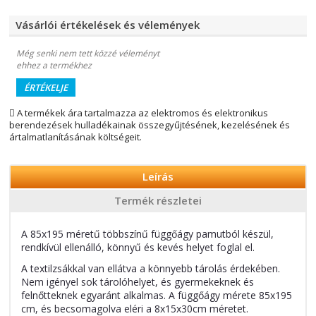
Vásárlói értékelések és vélemények
Még senki nem tett közzé véleményt
ehhez a termékhez
ÉRTÉKELJE
A termékek ára tartalmazza az elektromos és elektronikus
berendezések hulladékainak összegyűjtésének, kezelésének és
ártalmatlanításának költségeit.
Leírás
Termék részletei
A 85x195 méretű többszínű függőágy pamutból készül,
rendkívül ellenálló, könnyű és kevés helyet foglal el.
A textilzsákkal van ellátva a könnyebb tárolás érdekében.
Nem igényel sok tárolóhelyet, és gyermekeknek és
felnőtteknek egyaránt alkalmas. A függőágy mérete 85x195
cm, és becsomagolva eléri a 8x15x30cm méretet.