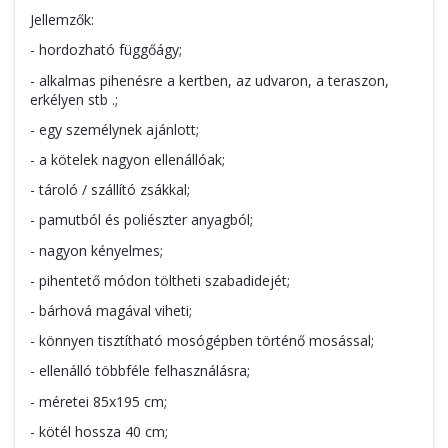
Jellemzők:
- hordozható függőágy;
- alkalmas pihenésre a kertben, az udvaron, a teraszon,
erkélyen stb .;
- egy személynek ajánlott;
- a kötelek nagyon ellenállóak;
- tároló / szállító zsákkal;
- pamutból és poliészter anyagból;
- nagyon kényelmes;
- pihentető módon töltheti szabadidejét;
- bárhová magával viheti;
- könnyen tisztítható mosógépben történő mosással;
- ellenálló többféle felhasználásra;
- méretei 85x195 cm;
- kötél hossza 40 cm;