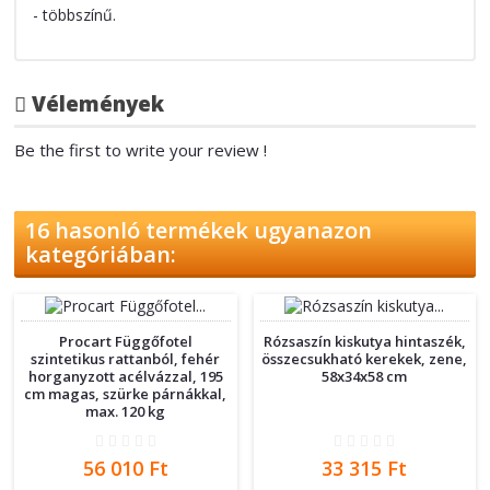
- többszínű.
Vélemények
Be the first to write your review !
16 hasonló termékek ugyanazon
kategóriában:
Procart Függőfotel
Rózsaszín kiskutya hintaszék,
szintetikus rattanból, fehér
összecsukható kerekek, zene,
horganyzott acélvázzal, 195
58x34x58 cm
cm magas, szürke párnákkal,
max. 120 kg
Ár
Ár
56 010 Ft
33 315 Ft