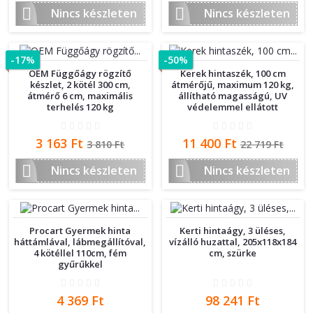


Nincs készleten
Nincs készleten
-17%
-50%
OEM Függőágy rögzítő
Kerek hintaszék, 100 cm
készlet, 2 kötél 300 cm,
átmérőjű, maximum 120 kg,
átmérő 6 cm, maximális
állítható magasságú, UV
terhelés 120 kg
védelemmel ellátott
Ár
Normál
Ár
Normál
3 163 Ft
11 400 Ft
3 810 Ft
22 719 Ft
ár
ár


Nincs készleten
Nincs készleten
Procart Gyermek hinta
Kerti hintaágy, 3 üléses,
háttámlával, lábmegállítóval,
vízálló huzattal, 205x118x184
4 kötéllel 110cm, fém
cm, szürke
gyűrűkkel
Ár
Ár
4 369 Ft
98 241 Ft