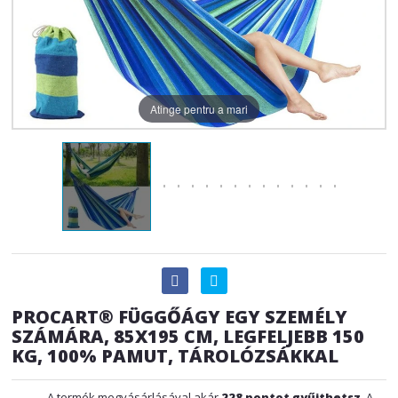
Atinge pentru a mari
PROCART® FÜGGŐÁGY EGY SZEMÉLY
SZÁMÁRA, 85X195 CM, LEGFELJEBB 150
KG, 100% PAMUT, TÁROLÓZSÁKKAL
A termék megvásárlásával akár
228
pontot gyűjthetsz
. A