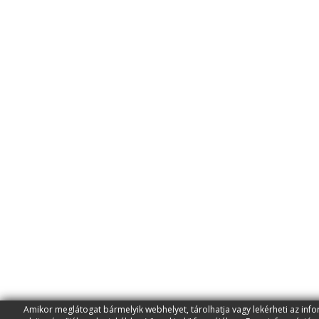
Amikor meglátogat bármelyik webhelyet, tárolhatja vagy lekérheti az inf