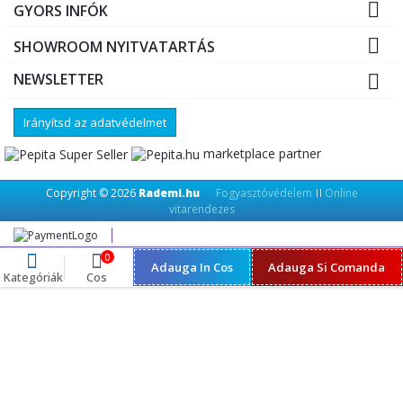

GYORS INFÓK

SHOWROOM NYITVATARTÁS
NEWSLETTER

Irányítsd az adatvédelmet
marketplace partner
Copyright © 2026
Rademi.hu
Fogyasztóvédelem
Online
||
vitarendezes
0
Adauga In Cos
Adauga Si Comanda
Kategóriák
Cos