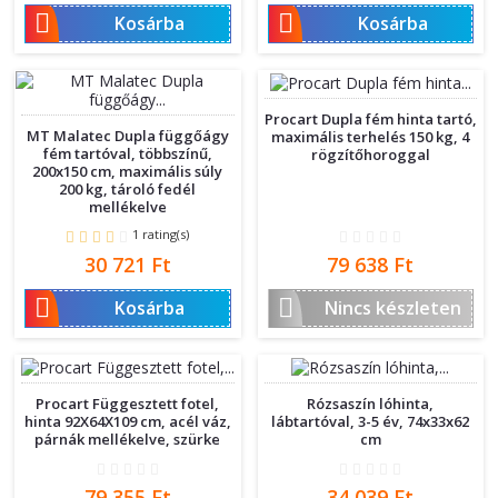


Kosárba
Kosárba
Procart Dupla fém hinta tartó,
MT Malatec Dupla függőágy
maximális terhelés 150 kg, 4
fém tartóval, többszínű,
rögzítőhoroggal
200x150 cm, maximális súly
200 kg, tároló fedél
mellékelve
1 rating(s)
Ár
Ár
30 721 Ft
79 638 Ft


Kosárba
Nincs készleten
Procart Függesztett fotel,
Rózsaszín lóhinta,
hinta 92X64X109 cm, acél váz,
lábtartóval, 3-5 év, 74x33x62
párnák mellékelve, szürke
cm
Ár
Ár
79 355 Ft
34 039 Ft