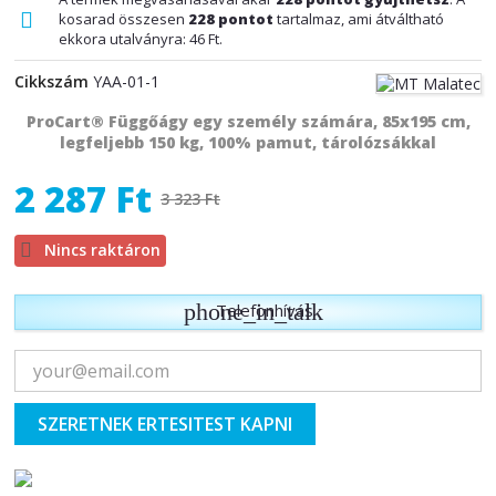
kosarad összesen
228
pontot
tartalmaz, ami átváltható
ekkora utalványra:
46 Ft
.
Cikkszám
YAA-01-1
ProCart® Függőágy egy személy számára, 85x195 cm,
legfeljebb 150 kg, 100% pamut, tárolózsákkal
2 287 Ft
3 323 Ft

Nincs raktáron
phone_in_talk
Telefonhívás
SZERETNEK ERTESITEST KAPNI