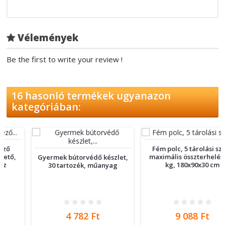
Vélemények
Be the first to write your review !
16 hasonló termékek ugyanazon
kategóriában:
Fém polc, 5 tárolási szint,
maximális összterhelés 875
Gyermek bútorvédő készlet,
kg, 180x90x30 cm
30 tartozék, műanyag
Ár
Ár
4 782 Ft
9 088 Ft