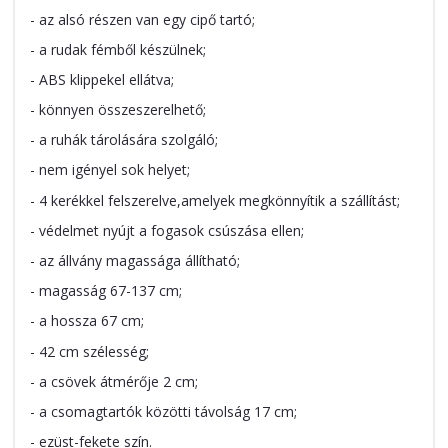
- az alsó részen van egy cipő tartó;
- a rudak fémből készülnek;
- ABS klippekel ellátva;
- könnyen összeszerelhető;
- a ruhák tárolására szolgáló;
- nem igényel sok helyet;
- 4 kerékkel felszerelve,amelyek megkönnyítik a szállítást;
- védelmet nyújt a fogasok csúszása ellen;
- az állvány magassága állítható;
- magasság 67-137 cm;
- a hossza 67 cm;
- 42 cm szélesség;
- a csövek átmérője 2 cm;
- a csomagtartók közötti távolság 17 cm;
- ezüst-fekete szín.