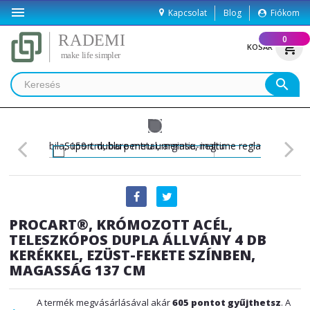

Kapcsolat
Blog
Fiókom
(
0
)
shopping_cart
KOSÁR
search
PROCART®, KRÓMOZOTT ACÉL,
TELESZKÓPOS DUPLA ÁLLVÁNY 4 DB
KERÉKKEL, EZÜST-FEKETE SZÍNBEN,
MAGASSÁG 137 CM
A termék megvásárlásával akár
605
pontot gyűjthetsz
. A