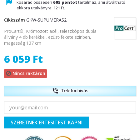
kosarad összesen
605
pontot
tartalmaz, ami átváltható
ekkora utalványra:
121 Ft
.
Cikkszám
GKW-SUPUMERAS2
ProCart®, Krómozott acél, teleszkópos dupla
állvány 4 db kerékkel, ezüst-fekete színben,
magasság 137 cm
6 059 Ft
Nincs raktáron

Telefonhívás
phone_in_talk
SZERETNEK ERTESITEST KAPNI