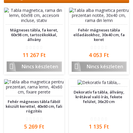
Mágneses tábla, fa keret,
Fehér mágneses tábla
60x98 cm, tartozékokkal,
előadásokhoz, 30x40 cm, fa
állvány
keret
Ár
Ár
11 267 Ft
4 053 Ft


Nincs készleten
Nincs készleten
Dekoratív fa tábla, állvány,
krétával való írás, fekete
felület, 36x20 cm
Fehér mágneses tábla fából
készült kerettel, 40x60 cm, fali
rögzítés
Ár
Ár
5 269 Ft
1 135 Ft