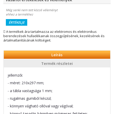
Még senki nem tett közzé véleményt
ehhez a termékhez
ÉRTÉKELJE
A termékek ára tartalmazza az elektromos és elektronikus
berendezések hulladékainak összegyűjtésének, kezelésének és
ártalmatlanításának költségeit.
Leírás
Termék részletei
jellemzői:
- méret: 210x297 mm;
- a tábla vastagsága 1 mm;
- rugalmas gumiból készül;
- könnyen vágható ollóval vagy vágóval;
- könnyű tapadás bármilyen mágneses felületen;