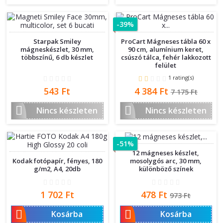
-39%
Starpak Smiley
ProCart Mágneses tábla 60 x
mágneskészlet, 30 mm,
90 cm, alumínium keret,
többszínű, 6 db készlet
csúszó tálca, fehér lakkozott
felület
1 rating(s)
Ár
Ár
Normál
543 Ft
4 384 Ft
7 175 Ft
ár


Nincs készleten
Nincs készleten
-51%
12 mágneses készlet,
Kodak fotópapír, fényes, 180
mosolygós arc, 30 mm,
g/m2, A4, 20db
különböző színek
Ár
Ár
Normál
1 702 Ft
478 Ft
973 Ft
ár


Kosárba
Kosárba