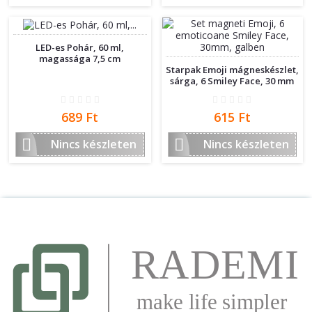
LED-es Pohár, 60 ml,
magassága 7,5 cm
Starpak Emoji mágneskészlet,
sárga, 6 Smiley Face, 30 mm
Ár
Ár
689 Ft
615 Ft


Nincs készleten
Nincs készleten