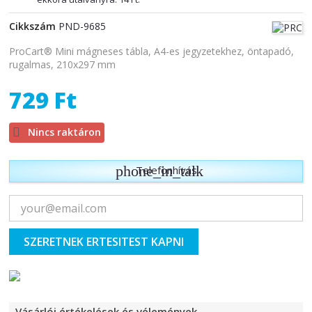
Cikkszám
PND-9685
ProCart® Mini mágneses tábla, A4-es jegyzetekhez, öntapadó,
rugalmas, 210x297 mm
729 Ft

Nincs raktáron
phone_in_talk
Telefonhívás
SZERETNEK ERTESITEST KAPNI
Vásárlói értékelések és vélemények