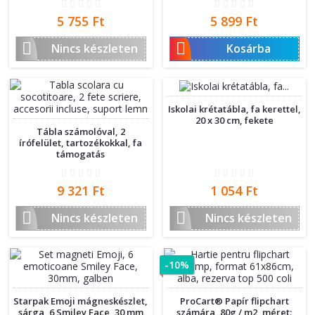
Ár
Ár
5 755 Ft
5 899 Ft


Nincs készleten
Kosárba
Iskolai krétatábla, fa kerettel,
20 x 30 cm, fekete
Tábla számolóval, 2
írófelület, tartozékokkal, fa
támogatás
Ár
Ár
9 321 Ft
1 054 Ft


Nincs készleten
Nincs készleten
-10%
Starpak Emoji mágneskészlet,
ProCart® Papír flipchart
sárga, 6 Smiley Face, 30 mm
számára, 80g / m2, méret: