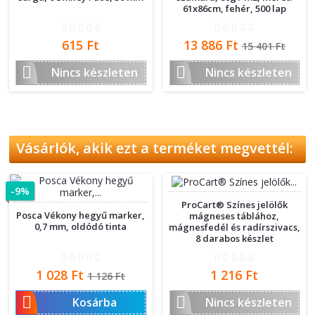
61x86cm, fehér, 500 lap
Ár
Ár
Normál
615 Ft
13 886 Ft
15 401 Ft
ár


Nincs készleten
Nincs készleten
Vásárlók, akik ezt a terméket megvettél:
-9%
ProCart® Színes jelölők
Posca Vékony hegyű marker,
mágneses táblához,
0,7 mm, oldódó tinta
mágnesfedél és radírszivacs,
8 darabos készlet
Ár
Normál
Ár
1 028 Ft
1 216 Ft
1 126 Ft
ár


Kosárba
Nincs készleten