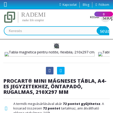

Kapcsolat
Blog
Fiókom
(
0
)
sho
KOSÁR
searc
PROCART® MINI MÁGNESES TÁBLA, A4-
ES JEGYZETEKHEZ, ÖNTAPADÓ,
RUGALMAS, 210X297 MM
A termék megvásárlásával akár
72
pontot gyűjthetsz
. A
kosarad összesen
72
pontot
tartalmaz, ami átváltható
ekkora utalványra:
14 Ft
.