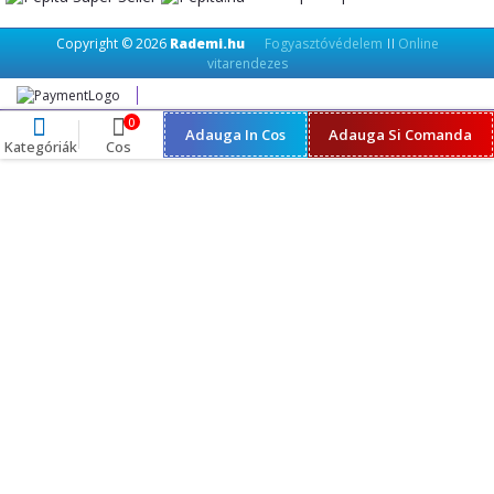
Copyright © 2026
Rademi.hu
Fogyasztóvédelem
Online
||
vitarendezes
0
Adauga In Cos
Adauga Si Comanda
Kategóriák
Cos