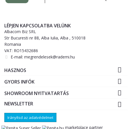
LÉPJEN KAPCSOLATBA VELÜNK
Albacom Biz SRL
Str Bucuresti nr 88, Alba Iulia, Alba , 510018
Romania
VAT: RO15432686
E-mail:
megrendelesek@rademi.hu

HASZNOS

GYORS INFÓK

SHOWROOM NYITVATARTÁS
NEWSLETTER

Irányítsd az adatvédelmet
marketplace partner