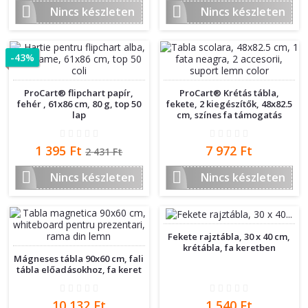


Nincs készleten
Nincs készleten
-43%
ProCart® flipchart papír,
ProCart® Krétás tábla,
fehér , 61x86 cm, 80 g, top 50
fekete, 2 kiegészítők, 48x82.5
lap
cm, színes fa támogatás
Ár
Normál
Ár
1 395 Ft
7 972 Ft
2 431 Ft
ár


Nincs készleten
Nincs készleten
Fekete rajztábla, 30 x 40 cm,
krétábla, fa keretben
Mágneses tábla 90x60 cm, fali
tábla előadásokhoz, fa keret
Ár
Ár
10 132 Ft
1 540 Ft