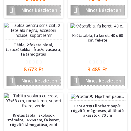


Nincs készleten
Nincs készleten
Krétatábla, fa keret, 40 x 60
cm, fekete
Tábla, 2 fekete oldal,
tartozékokkal, Íras/olvasásra,
fa támogatás
Ár
Ár
8 673 Ft
3 485 Ft


Nincs készleten
Nincs készleten
ProCart® Flipchart papír
rögzítő, mágneses, állítható
akasztók, 70 cm
Krétás tábla, iskolások
számára, 97x68 cm, fa keret,
rögzítő támogatása, zöld