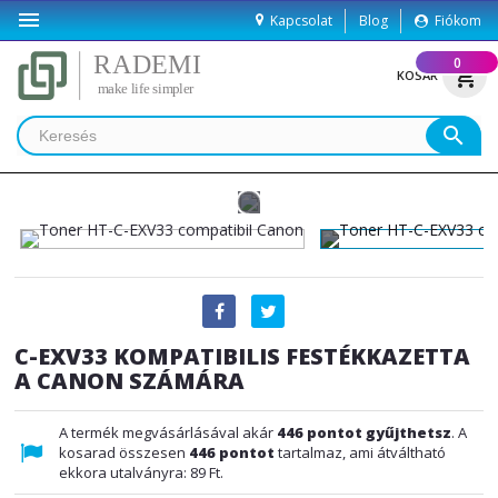

Kapcsolat
Blog
Fiókom
(
0
)
shopping_cart
KOSÁR
search
C-EXV33 KOMPATIBILIS FESTÉKKAZETTA
A CANON SZÁMÁRA
A termék megvásárlásával akár
446
pontot gyűjthetsz
. A
kosarad összesen
446
pontot
tartalmaz, ami átváltható
ekkora utalványra:
89 Ft
.