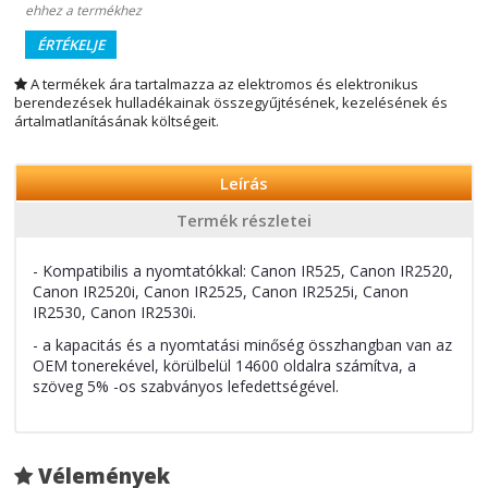
ehhez a termékhez
ÉRTÉKELJE
A termékek ára tartalmazza az elektromos és elektronikus
berendezések hulladékainak összegyűjtésének, kezelésének és
ártalmatlanításának költségeit.
Leírás
Termék részletei
- Kompatibilis a nyomtatókkal: Canon IR525, Canon IR2520,
Canon IR2520i, Canon IR2525, Canon IR2525i, Canon
IR2530, Canon IR2530i.
- a kapacitás és a nyomtatási minőség összhangban van az
OEM tonerekével, körülbelül 14600 oldalra számítva, a
szöveg 5% -os szabványos lefedettségével.
Vélemények