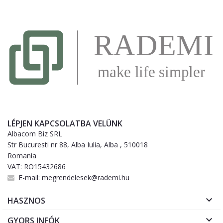
LÉPJEN KAPCSOLATBA VELÜNK
Albacom Biz SRL
Str Bucuresti nr 88, Alba Iulia, Alba , 510018
Romania
VAT: RO15432686
E-mail:
megrendelesek@rademi.hu

HASZNOS

GYORS INFÓK