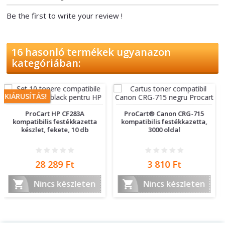
Be the first to write your review !
16 hasonló termékek ugyanazon
kategóriában:
ProCart® Canon CRG-715
tta
kompatibilis festékkazetta,
CF280A toner, HP
3000 oldal
Ár
Ár
3 810 Ft
4 134 Ft


en
Nincs készleten
Nincs készleten