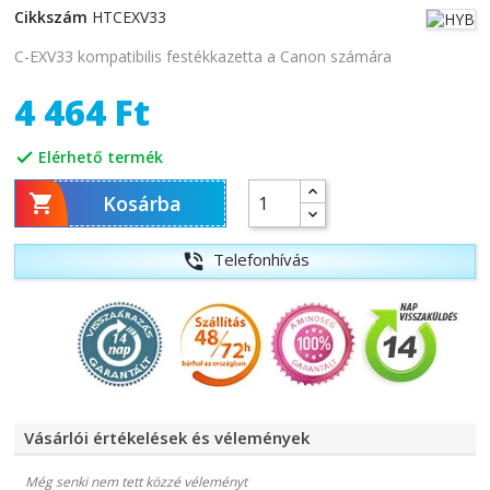
Cikkszám
HTCEXV33
C-EXV33 kompatibilis festékkazetta a Canon számára
4 464 Ft
Elérhető termék


Kosárba
Telefonhívás
phone_in_talk
Vásárlói értékelések és vélemények
Még senki nem tett közzé véleményt