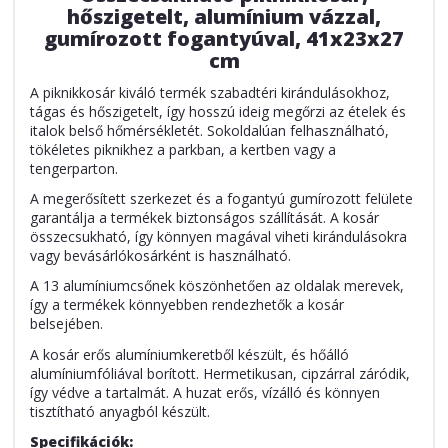
hőszigetelt, alumínium vázzal,
gumírozott fogantyúval, 41x23x27
cm
A piknikkosár kiváló termék szabadtéri kirándulásokhoz,
tágas és hőszigetelt, így hosszú ideig megőrzi az ételek és
italok belső hőmérsékletét. Sokoldalúan felhasználható,
tökéletes piknikhez a parkban, a kertben vagy a
tengerparton.
A megerősített szerkezet és a fogantyú gumírozott felülete
garantálja a termékek biztonságos szállítását. A kosár
összecsukható, így könnyen magával viheti kirándulásokra
vagy bevásárlókosárként is használható.
A 13 alumíniumcsőnek köszönhetően az oldalak merevek,
így a termékek könnyebben rendezhetők a kosár
belsejében.
A kosár erős alumíniumkeretből készült, és hőálló
alumíniumfóliával borított. Hermetikusan, cipzárral záródik,
így védve a tartalmát. A huzat erős, vízálló és könnyen
tisztítható anyagból készült.
Specifikációk: