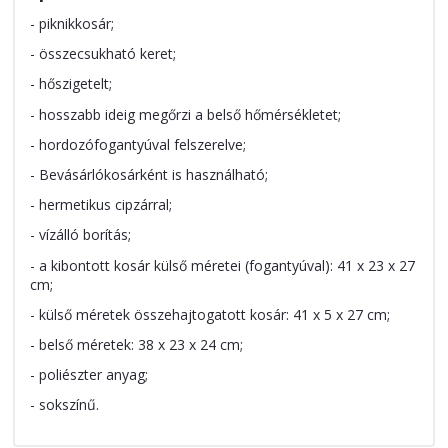
- piknikkosár;
- összecsukható keret;
- hőszigetelt;
- hosszabb ideig megőrzi a belső hőmérsékletet;
- hordozófogantyúval felszerelve;
- Bevásárlókosárként is használható;
- hermetikus cipzárral;
- vízálló borítás;
- a kibontott kosár külső méretei (fogantyúval): 41 x 23 x 27
cm;
- külső méretek összehajtogatott kosár: 41 x 5 x 27 cm;
- belső méretek: 38 x 23 x 24 cm;
- poliészter anyag;
- sokszínű.