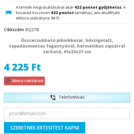
A termék megvásárlásával akár
422
pontot gyűjthetsz
. A
kosarad összesen
422
pontot
tartalmaz, ami átváltható
ekkora utalványra:
84 Ft
.
Cikkszám
BQ27B
Összecsukható piknikkosár, hőszigetelt,
tapadásmentes fogantyúval, hermetikus cipzárral
zárható, 41x23x27 cm
4 225 Ft
Nincs raktáron

Telefonhívás
phone_in_talk
SZERETNEK ERTESITEST KAPNI