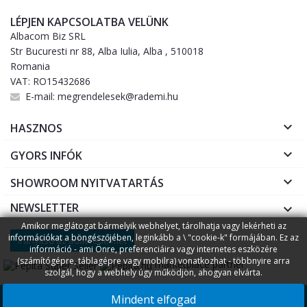
LÉPJEN KAPCSOLATBA VELÜNK
Albacom Biz SRL
Str Bucuresti nr 88, Alba Iulia, Alba , 510018
Romania
VAT: RO15432686
E-mail:
megrendelesek@rademi.hu

HASZNOS

GYORS INFÓK

SHOWROOM NYITVATARTÁS
NEWSLETTER

Amikor meglátogat bármelyik webhelyet, tárolhatja vagy lekérheti az
információkat a böngészőjében, leginkább a \ "cookie-k" formájában. Ez az
Irányítsd az adatvédelmet
információ - ami Önre, preferenciáira vagy internetes eszközére
(számítógépre, táblagépre vagy mobilra) vonatkozhat - többnyire arra
marketplace partner
szolgál, hogy a webhely úgy működjön, ahogyan elvárta.
Copyright © 2026
Rademi.hu
Fogyasztóvédelem
Online
||
Mindent elfogad