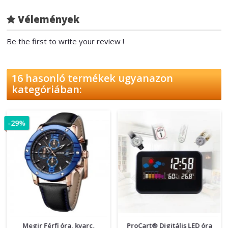
Vélemények
Be the first to write your review !
16 hasonló termékek ugyanazon
kategóriában:
-29%
Megir Férfi óra, kvarc,
ProCart® Digitális LED óra