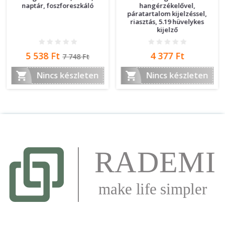
naptár, foszforeszkáló
hangérzékelővel,
páratartalom kijelzéssel,
riasztás, 5.19 hüvelykes
kijelző
Ár
Normál
Ár
5 538 Ft
4 377 Ft
7 748 Ft
ár


Nincs készleten
Nincs készleten