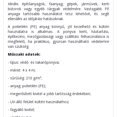
Ideális építőanyagok, faanyag, gépek, járművek, kerti
bútorok vagy egyéb tárgyak védelmére. Vastagabb PE
anyaga tartósabb használatot tesz lehetővé, és segít
ellenállni az időjárási hatásoknak.
A polietilén (PE) anyag könnyű, jól kezelhető és kültéri
használatra is alkalmas. A ponyva kerti, háztartási,
építkezési, mezőgazdasági vagy szállítási felhasználásra is
megfelelő, ha praktikus, gyorsan használható védelemre
van szükség.
Műszaki adatok:
- típus: védő- és takaróponyva;
- méret: 4 x 4 m;
- sűrűség: 210 g/m²;
- anyag: polietilén (PE);
- megerősített kivitel a jobb tartósság érdekében;
- UV-álló felület kültéri használathoz;
- fagyálló kivitel;