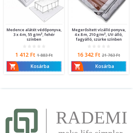
Medence alátét védőponyva,
Megerősített vízálló ponyva,
3 x 4 m, 55 g/m², fehér
4 x 8 m, 210 g/m², UV-álló,
színben
fagyálló, szürke színben
Ár
Normál
Ár
Normál
1 412 Ft
16 342 Ft
1 883 Ft
21 763 Ft
ár
ár


Kosárba
Kosárba