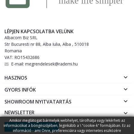
LÉPJEN KAPCSOLATBA VELÜNK
Albacom Biz SRL
Str Bucuresti nr 88, Alba Iulia, Alba , 510018
Romania
VAT: RO15432686
E-mail:
megrendelesek@rademi.hu

HASZNOS

GYORS INFÓK

SHOWROOM NYITVATARTÁS
NEWSLETTER

Amikor meglátogat bármelyik webhelyet, tárolhatja vagy lekérheti az
információkat a böngészőjében, leginkább a \ "cookie-k" formájában. Ez az
Irányítsd az adatvédelmet
információ - ami Önre, preferenciáira vagy internetes eszközére