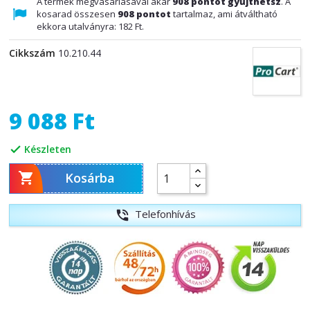
A termék megvásárlásával akár
908
pontot gyűjthetsz
. A
kosarad összesen
908
pontot
tartalmaz, ami átváltható
ekkora utalványra:
182 Ft
.
Cikkszám
10.210.44
9 088 Ft
Készleten


Kosárba
Telefonhívás
phone_in_talk