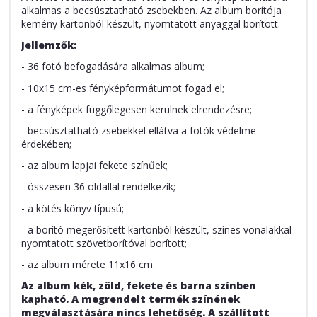
alkalmas a becsúsztatható zsebekben. Az album borítója
kemény kartonból készült, nyomtatott anyaggal borított.
Jellemzők:
- 36 fotó befogadására alkalmas album;
- 10x15 cm-es fényképformátumot fogad el;
- a fényképek függőlegesen kerülnek elrendezésre;
- becsúsztatható zsebekkel ellátva a fotók védelme
érdekében;
- az album lapjai fekete színűek;
- összesen 36 oldallal rendelkezik;
- a kötés könyv típusú;
- a borító megerősített kartonból készült, színes vonalakkal
nyomtatott szövetborítóval borított;
- az album mérete 11x16 cm.
Az album kék, zöld, fekete és barna színben
kapható.
A megrendelt termék színének
megválasztására nincs lehetőség.
A szállított