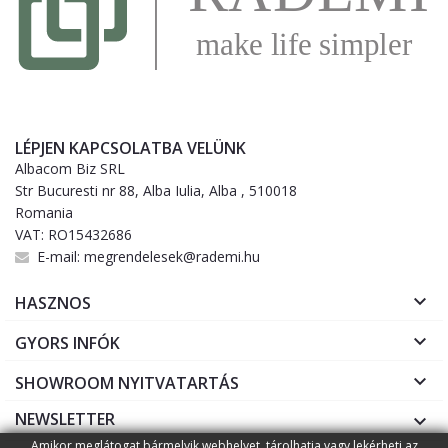
LÉPJEN KAPCSOLATBA VELÜNK
Albacom Biz SRL
Str Bucuresti nr 88, Alba Iulia, Alba , 510018
Romania
VAT: RO15432686
E-mail:
megrendelesek@rademi.hu

HASZNOS

GYORS INFÓK

SHOWROOM NYITVATARTÁS
NEWSLETTER

Amikor meglátogat bármelyik webhelyet, tárolhatja vagy lekérheti az