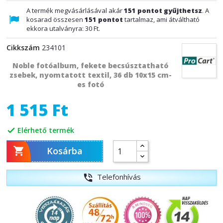
A termék megvásárlásával akár
151
pontot gyűjthetsz
. A
kosarad összesen
151
pontot
tartalmaz, ami átváltható
ekkora utalványra:
30 Ft
.
Cikkszám
234101
Noble fotóalbum, fekete becsúsztatható
zsebek, nyomtatott textil, 36 db 10x15 cm-
es fotó
1 515 Ft
Elérhető termék


Kosárba
Telefonhívás
phone_in_talk