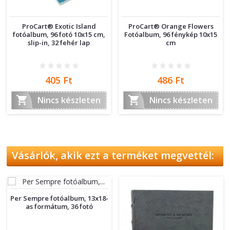
ProCart® Exotic Island
ProCart® Orange Flowers
fotóalbum, 96 fotó 10x15 cm,
Fotóalbum, 96 fénykép 10x15
slip-in, 32 fehér lap
cm
Ár
Ár
405 Ft
486 Ft


Nincs készleten
Nincs készleten
Vásárlók, akik ezt a terméket megvettél:
Per Sempre fotóalbum, 13x18-
as formátum, 36 fotó