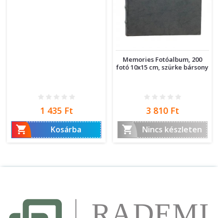
Memories Fotóalbum, 200
fotó 10x15 cm, szürke bársony
Ár
Ár
1 435 Ft
3 810 Ft


Kosárba
Nincs készleten