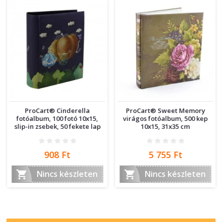
ProCart® Cinderella
ProCart® Sweet Memory
fotóalbum, 100 fotó 10x15,
virágos fotóalbum, 500 kep
slip-in zsebek, 50 fekete lap
10x15, 31x35 cm
Ár
Ár
908 Ft
5 755 Ft


Nincs készleten
Nincs készleten