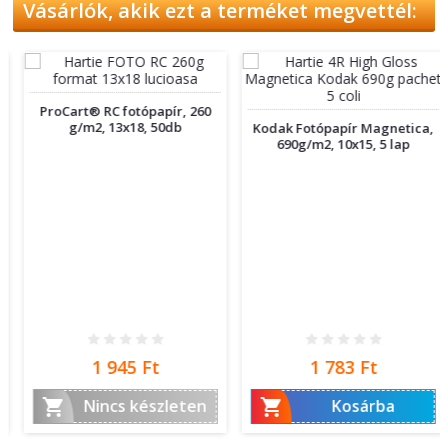
Vásárlók, akik ezt a terméket megvettél:
ProCart® RC fotópapír, 260
g/m2, 13x18, 50db
Kodak Fotópapír Magnetica,
690g/m2, 10x15, 5 lap
Ár
Ár
1 945 Ft
1 783 Ft


Nincs készleten
Kosárba