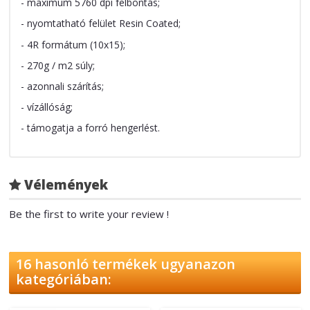
- maximum 5760 dpi felbontás;
- nyomtatható felület Resin Coated;
- 4R formátum (10x15);
- 270g / m2 súly;
- azonnali szárítás;
- vízállóság;
- támogatja a forró hengerlést.
Vélemények
Be the first to write your review !
16 hasonló termékek ugyanazon
kategóriában: