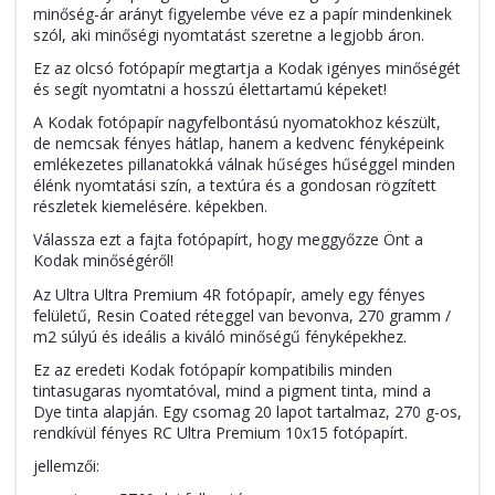
minőség-ár arányt figyelembe véve ez a papír mindenkinek
szól, aki minőségi nyomtatást szeretne a legjobb áron.
Ez az olcsó fotópapír megtartja a Kodak igényes minőségét
és segít nyomtatni a hosszú élettartamú képeket!
A Kodak fotópapír nagyfelbontású nyomatokhoz készült,
de nemcsak fényes hátlap, hanem a kedvenc fényképeink
emlékezetes pillanatokká válnak hűséges hűséggel minden
élénk nyomtatási szín, a textúra és a gondosan rögzített
részletek kiemelésére. képekben.
Válassza ezt a fajta fotópapírt, hogy meggyőzze Önt a
Kodak minőségéről!
Az Ultra Ultra Premium 4R fotópapír, amely egy fényes
felületű, Resin Coated réteggel van bevonva, 270 gramm /
m2 súlyú és ideális a kiváló minőségű fényképekhez.
Ez az eredeti Kodak fotópapír kompatibilis minden
tintasugaras nyomtatóval, mind a pigment tinta, mind a
Dye tinta alapján. Egy csomag 20 lapot tartalmaz, 270 g-os,
rendkívül fényes RC Ultra Premium 10x15 fotópapírt.
jellemzői: