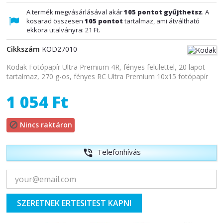
A termék megvásárlásával akár
105
pontot gyűjthetsz
. A
kosarad összesen
105
pontot
tartalmaz, ami átváltható
ekkora utalványra:
21 Ft
.
Cikkszám
KOD27010
Kodak Fotópapír Ultra Premium 4R, fényes felülettel, 20 lapot
tartalmaz, 270 g-os, fényes RC Ultra Premium 10x15 fotópapír
1 054 Ft
Nincs raktáron

Telefonhívás
phone_in_talk
SZERETNEK ERTESITEST KAPNI