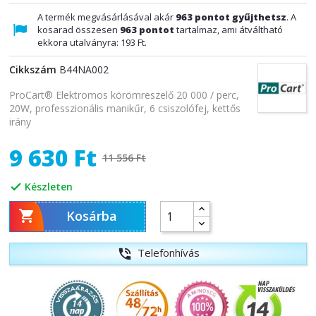
A termék megvásárlásával akár
963
pontot gyűjthetsz
. A
kosarad összesen
963
pontot
tartalmaz, ami átváltható
ekkora utalványra:
193 Ft
.
Cikkszám
B44NA002
ProCart® Elektromos körömreszelő 20 000 / perc,
20W, professzionális manikűr, 6 csiszolófej, kettős
irány
9 630 Ft
11 556 Ft
Készleten


Kosárba
Telefonhívás
phone_in_talk