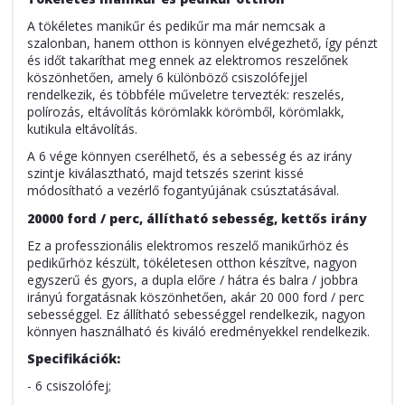
A tökéletes manikűr és pedikűr ma már nemcsak a
szalonban, hanem otthon is könnyen elvégezhető, így pénzt
és időt takaríthat meg ennek az elektromos reszelőnek
köszönhetően, amely 6 különböző csiszolófejjel
rendelkezik, és többféle műveletre tervezték: reszelés,
polírozás, eltávolítás körömlakk körömből, körömlakk,
kutikula eltávolítás.
A 6 vége könnyen cserélhető, és a sebesség és az irány
szintje kiválasztható, majd tetszés szerint kissé
módosítható a vezérlő fogantyújának csúsztatásával.
20000 ford / perc, állítható sebesség, kettős irány
Ez a professzionális elektromos reszelő manikűrhöz és
pedikűrhöz készült, tökéletesen otthon készítve, nagyon
egyszerű és gyors, a dupla előre / hátra és balra / jobbra
irányú forgatásnak köszönhetően, akár 20 000 ford / perc
sebességgel. Ez állítható sebességgel rendelkezik, nagyon
könnyen használható és kiváló eredményekkel rendelkezik.
Specifikációk:
- 6 csiszolófej;