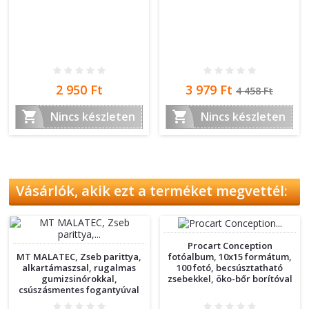
Ár
Ár
Normál
2 950 Ft
3 979 Ft
4 458 Ft
ár


Nincs készleten
Nincs készleten
Vásárlók, akik ezt a terméket megvettél:
Procart Conception
MT MALATEC, Zseb parittya,
fotóalbum, 10x15 formátum,
alkartámaszsal, rugalmas
100 fotó, becsúsztatható
gumizsinórokkal,
zsebekkel, öko-bőr borítóval
csúszásmentes fogantyúval