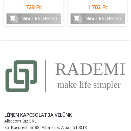
Ár
Ár
729 Ft
1 702 Ft


Nincs készleten
Nincs készleten
LÉPJEN KAPCSOLATBA VELÜNK
Albacom Biz SRL
Str Bucuresti nr 88, Alba Iulia, Alba , 510018