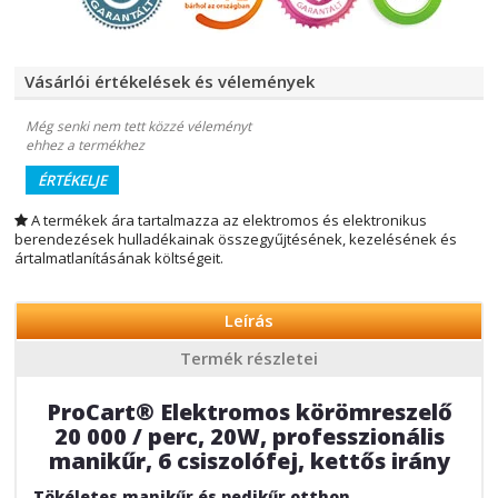
Vásárlói értékelések és vélemények
Még senki nem tett közzé véleményt
ehhez a termékhez
ÉRTÉKELJE
A termékek ára tartalmazza az elektromos és elektronikus
berendezések hulladékainak összegyűjtésének, kezelésének és
ártalmatlanításának költségeit.
Leírás
Termék részletei
ProCart® Elektromos körömreszelő
20 000 / perc, 20W, professzionális
manikűr, 6 csiszolófej, kettős irány
Tökéletes manikűr és pedikűr otthon