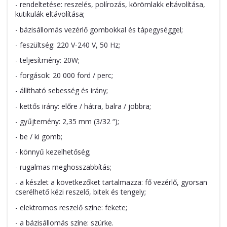
- rendeltetése: reszelés, polírozás, körömlakk eltávolítása,
kutikulák eltávolítása;
- bázisállomás vezérlő gombokkal és tápegységgel;
- feszültség: 220 V-240 V, 50 Hz;
- teljesítmény: 20W;
- forgások: 20 000 ford / perc;
- állítható sebesség és irány;
- kettős irány: előre / hátra, balra / jobbra;
- gyűjtemény: 2,35 mm (3/32 “);
- be / ki gomb;
- könnyű kezelhetőség;
- rugalmas meghosszabbítás;
- a készlet a következőket tartalmazza: fő vezérlő, gyorsan
cserélhető kézi reszelő, bitek és tengely;
- elektromos reszelő színe: fekete;
- a bázisállomás színe: szürke.