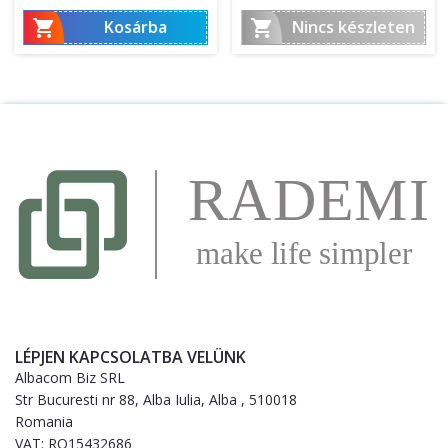
ár


Kosárba
Nincs készleten
LÉPJEN KAPCSOLATBA VELÜNK
Albacom Biz SRL
Str Bucuresti nr 88, Alba Iulia, Alba , 510018
Romania
VAT: RO15432686