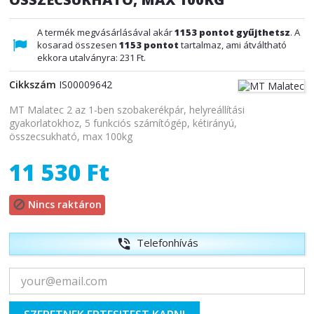
A termék megvásárlásával akár
1153
pontot gyűjthetsz
. A
kosarad összesen
1153
pontot
tartalmaz, ami átváltható
ekkora utalványra:
231 Ft
.
Cikkszám
IS00009642
MT Malatec 2 az 1-ben szobakerékpár, helyreállítási
gyakorlatokhoz, 5 funkciós számítógép, kétirányú,
összecsukható, max 100kg
11 530 Ft
Nincs raktáron

Telefonhívás
phone_in_talk