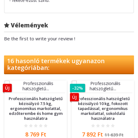
- fekete-ezüst színű.
Vélemények
Be the first to write your review !
16 hasonló termékek ugyanazon
kategóriában:
ÚJ
-32%
ÚJ
Professzionális hatszögletű
Professzionális hatszögletű
kézisúlyzó 7.5 kg,
kézisúlyzó 10 kg, fokozott
ergonomikus markolattal,
tapadással, ergonomikus
edzőterembe és home gym
markolattal, sokoldalú
használatra
használatra
Ár
Ár
Normál
8 769 Ft
7 892 Ft
11 639 Ft