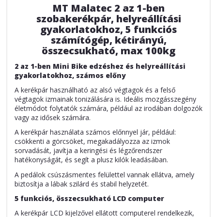
MT Malatec 2 az 1-ben
szobakerékpár, helyreállítási
gyakorlatokhoz, 5 funkciós
számítógép, kétirányú,
összecsukható, max 100kg
2 az 1-ben Mini Bike edzéshez és helyreállítási
gyakorlatokhoz, számos előny
A kerékpár használható az alsó végtagok és a felső
végtagok izmainak tonizálására is. Ideális mozgásszegény
életmódot folytatók számára, például az irodában dolgozók
vagy az idősek számára.
A kerékpár használata számos előnnyel jár, például:
csökkenti a görcsöket, megakadályozza az izmok
sorvadását, javítja a keringési és légzőrendszer
hatékonyságát, és segít a plusz kilók leadásában.
A pedálok csúszásmentes felülettel vannak ellátva, amely
biztosítja a lábak szilárd és stabil helyzetét.
5 funkciós, összecsukható LCD computer
A kerékpár LCD kijelzővel ellátott computerel rendelkezik,