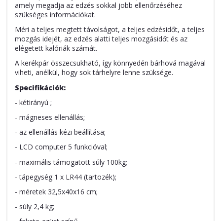
amely megadja az edzés sokkal jobb ellenőrzéséhez
szükséges információkat.
Méri a teljes megtett távolságot, a teljes edzésidőt, a teljes
mozgás idejét, az edzés alatti teljes mozgásidőt és az
elégetett kalóriák számát.
A kerékpár összecsukható, így könnyedén bárhová magával
viheti, anélkül, hogy sok tárhelyre lenne szüksége.
Specifikációk:
- kétirányú ;
- mágneses ellenállás;
- az ellenállás kézi beállítása;
- LCD computer 5 funkcióval;
- maximális támogatott súly 100kg;
- tápegység 1 x LR44 (tartozék);
- méretek 32,5x40x16 cm;
- súly 2,4 kg;